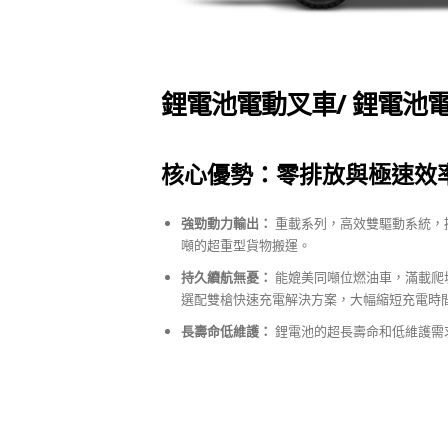
鋰電池電動叉車/ 鋰電池
核心優勢：零排放與極速效
強勁動力輸出：
重載系列，高效雙驅動系統，提
噸的超重型貨物搬運。
持久續航無憂：
能媲美同噸位燃油車，滿載爬坡
選配雙槍快速充電解決方案，大幅縮短充電時
長壽命低維護：
鋰電池的超長壽命和低維護需