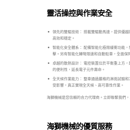
靈活操控與作業安全
領先的雙驅技術： 搭載雙驅動馬達，提供優
高效和穩定。
智能化安全體系： 配備智能化極限緩衝功能
擊。另有智能化轉彎限速和自動駐車，全面保
卓越的散熱設計： 電控裝置位於平衡重上方
的便利性，延長電子元件壽命。
全天候作業能力： 整車通過嚴格的淋雨試驗
受影響，真正實現全天候、高可靠性作業。
海獅機械是您信賴的合力代理商。立即聯繫我們，為
海獅機械的優質服務