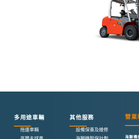
營業
多用途車輛
其他服務
拖運車輛
設備保養及維修
海獅機
高爾夫球車
海獅機智保計劃