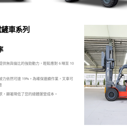
電鏟車系列
率
供無與倫比的強勁動力，輕鬆應對 6 噸至 10
力依然可達 19%。為確保連續作業，叉車可
間
求，顯著降低了您的總體運營成本。