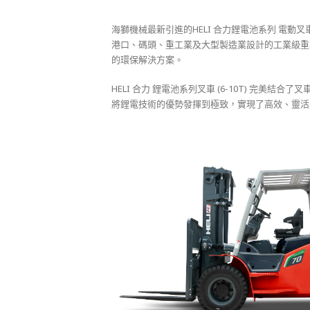
海獅機械最新引進的HELI 合力鋰電池系列 電動叉車- 6-10 噸（鋰電
港口、碼頭、重工業及大型製造業設計的工業級重
的環保解決方案。
HELI 合力 鋰電池系列叉車 (6-10T) 完
將鋰電技術的優勢發揮到極致，實現了高效、靈活