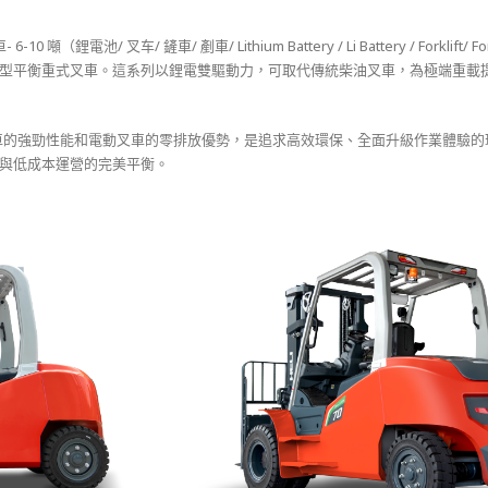
池/ 叉车/ 鏟車/ 剷車/ Lithium Battery / Li Battery / Forklift/ For
型平衡重式叉車。這系列以鋰電雙驅動力，可取代傳統柴油叉車，為極端重載
美結合了叉車的強勁性能和電動叉車的零排放優勢，是追求高效環保、全面升級作業體驗
與低成本運營的完美平衡。