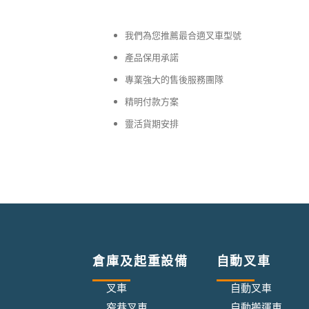
我們為您推薦最合適叉車型號
產品保用承諾
專業強大的售後服務團隊
精明付款方案
靈活貨期安排
倉庫及起重設備
自動叉車
叉車
自動叉車
窄巷叉車
自動搬運車