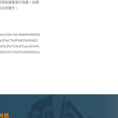
現場為鏟車進行保養。如遇
的日常運作。
.html|title:%E4%B8%89%E8
%2F%E7%9F%B3%E6%B2
l%2FLPG%2FGasoline%
%93%203.5%E5%99%B8|tar
時間