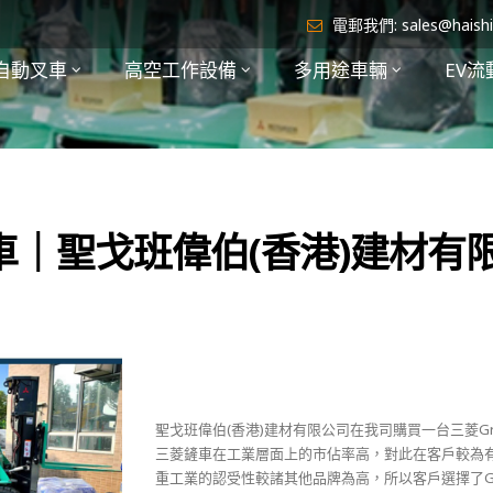
電郵我們:
sales@haish
自動叉車
高空工作設備
多用途車輛
EV流
剷車｜聖戈班偉伯(香港)建材有
聖戈班偉伯(香港)建材有限公司在我司購買一台三菱Gr
三菱鏟車在工業層面上的市佔率高，對此在客戶較為
重工業的認受性較諸其他品牌為高，所以客戶選擇了Gre