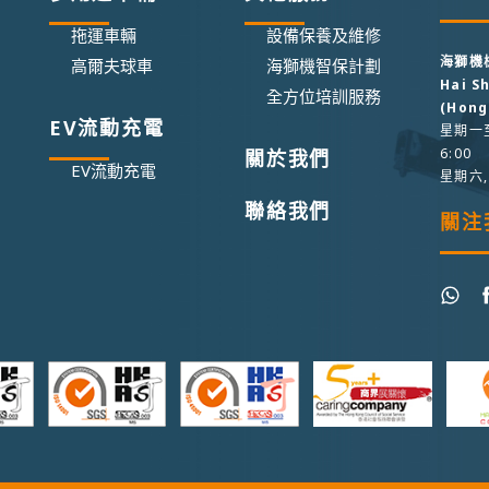
拖運車輛
設備保養及維修
海獅機
高爾夫球車
海獅機智保計劃
Hai S
全方位培訓服務
(Hong
EV流動充電
星期一至
6:00
關於我們
EV流動充電
星期六
聯絡我們
關注