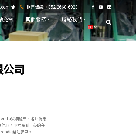
i.com.hk
租售熱線:
+852 2668-6923
動充電
其他服務
聯絡我們
限公司
endia柴油鏟車。客戶得悉
有信心。亦考慮到三菱的在
ndia柴油鏟車。