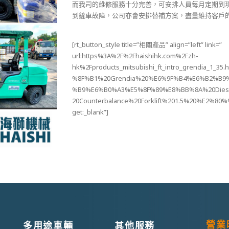
而我司的維修服務十分完善，可安排人員每月定期到
到鏟車故障，公司亦會安排替補方案，盡量維持客戶
[rt_button_style title=”相關產品” align=”left” link=”
url:https%3A%2F%2Fhaishihk.com%2Fzh-
hk%2Fproducts_mitsubishi_ft_intro_grendia_1_35
%8F%B1%20Grendia%20%E6%9F%B4%E6%B2%B9
%B9%E6%B0%A3%E5%8F%89%E8%BB%8A%20Diese
20Counterbalance%20Forklift%201.5%20%E2%80
get:_blank”]
營業
多用途車輛
其他服務