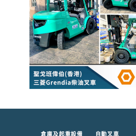
倉庫及起重設備
自動叉車