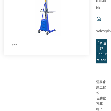
haishi
hk
sales@ha
立即查
Test
詢
Enquir
e now
需要
倉
庫工程
或
自動化
方案
嗎？